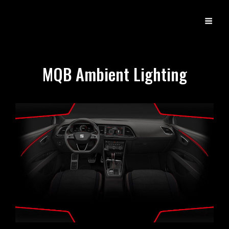
DX
Developer Experience
MQB Ambient Lighting