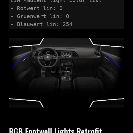
LIN Ambient light color list

- Rotwert_lin: 0

- Gruenwert_lin: 0

- Blauwert_lin: 254
RGB Footwell Lights Retrofit